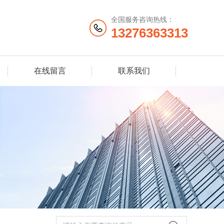
全国服务咨询热线：
13276363313
在线留言
联系我们