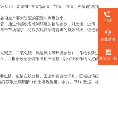
应用，对农业“四情"(墒情、苗情、虫情、灾情)监测预
等各项生产要素资源的配置与利用效率。
电话
监管，通过传感设备检测环境的物理参数，对土壤、虫情、
其符合市场需求，可以实现供给与需求的有效对接，促进农
在线交流
、光照度、二氧化碳、风速风向等环境参数），作物长势进
微信扫一扫
人力，并根据数据反馈作出相应调整，以保证农作物良好的
查看虫情、虫情在线分析、害虫种类自动识别、区域虫情统
远程获取土壤墒情（如土壤温湿度、水分、PH）数据、在