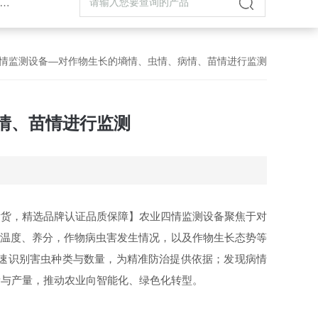
四情监测设备—对作物生长的墒情、虫情、病情、苗情进行监测
情、苗情进行监测
发货，精选品牌认证品质保障】农业四情监测设备聚焦于对
、温度、养分，作物病虫害发生情况，以及作物生长态势等
速识别害虫种类与数量，为精准防治提供依据；发现病情
量与产量，推动农业向智能化、绿色化转型。