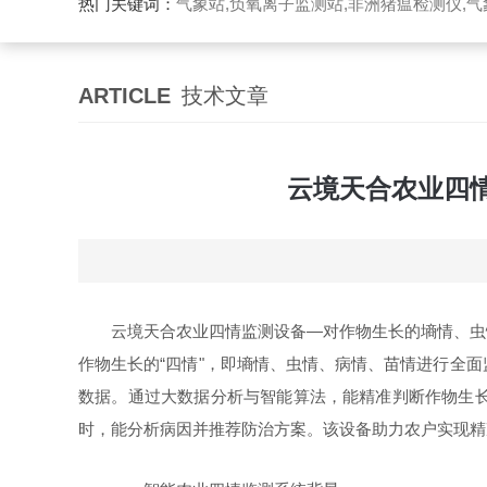
热门关键词：
气象站,负氧离子监测站,非洲猪瘟检测仪,气象传感
ARTICLE
技术文章
云境天合农业四
云境天合农业四情监测设备—对作物生长的墒情、虫
作物生长的“四情"，即墒情、虫情、病情、苗情进行全
数据。通过大数据分析与智能算法，能精准判断作物生
时，能分析病因并推荐防治方案。该设备助力农户实现精