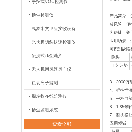
手持式VOC检测仪
扬尘检测仪
产品简介：
装风险，便
气象水文卫星接收设备
为便捷，并
应用场景：
光伏板隐裂快速检测仪
可识别缺陷
便携式el检测仪
隐裂
工艺污染
无人机用风速风向仪
3、2000
负氧离子监测
4、程控恒
颗粒物在线监测仪
5、平板电
6、1.85
扬尘监测系统
7、整机模块
应用领域：
查看全部
场景
工厂