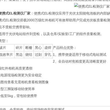
便携式EL检测仪厂家
：便携式EL检测仪应用于光伏太阳能电池板的内部
携式EL检测仪搭载2000万级红外相机可有效帮助用户完成光伏板质量
且不受航空携带影响。
适用于光伏电站组件到货检，以及仓库/实验室/工厂的组件质量检测。
类型：
破片
碎片
断栅
黑心
虚焊
产品特点优势：
低效率片
黑边
烧结
过刻
穿孔
1、携带便捷适用于移动式电站测试
2、全自动对焦精度更高清晰度更好
万级红外相机画质更透彻
流电源现场检测更为安全稳定
脑图传查看无需相机查看检测图像
米轻型三脚架移动轻便简单
低至5kg，背包轻便携带
组件、仓库组件、电站现场组件安装前测试、