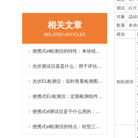
测试
白天
对象
晶硅
相关文章
数量
单块
模块
RELATED ARTICLES
便携式el检测仪的特性：单块组件检测时间≤20秒，支持组串式同步检测
光伏测试仪器是什么：用于评估和测试光伏组件、电池片及系统性能的专用设备
光伏EL检测仪：实时查看检测图像，实现远程监控和数据管理
相机模块
便携式EL检测仪：定期检测组件，及时发现并处理隐裂、热斑等缺陷
便携式el测试仪是干什么用的：可用于光伏太阳能电池板的内部缺陷检测
​便携式el检测仪的特点：轻型三脚架携带便捷简单，适用于移动式电站测试