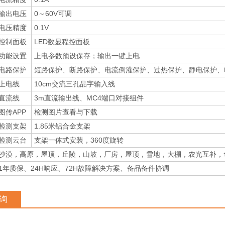
输出电压
0～60V可调
电压精度
0.1V
控制面板
LED数显程控面板
功能设置
上电参数预设保存；输出一键上电
电路保护
短路保护、断路保护、电流倒灌保护、过热保护、静电保护、
上电线
10cm交流三孔品字输入线
直流线
3m直流输出线、MC4端口对接组件
图传APP
检测图片查看与下载
检测支架
1.85米铝合金支架
检测云台
支架一体式安装，360度旋转
沙漠，高原，屋顶，丘陵，山坡，厂房，屋顶，雪地，大棚，农光互补，
1年质保、24H响应、72H故障解决方案、备品备件协调
询