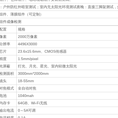
：户外防红外暗室测试；室内无太阳光环境测试夜晚：直接三脚架测试，
组件、薄膜组件（可定制）
组件成像检测
配置
规格
像素
2000万像素
分辨率
4496X3000
芯片
23.6x15.6mm、CMOS传感器
精度
1.5mm/pixel
光屏蔽
灯光、月光、星光、室内轻微太阳光
检测面积
3000mm*2000mm
镜头
18-55mm
对焦模式
全自动对焦
电池
1040mah
内存卡
64GB、Wi-Fi无线
输出电流
0～5A可调
电流精度
0.1A