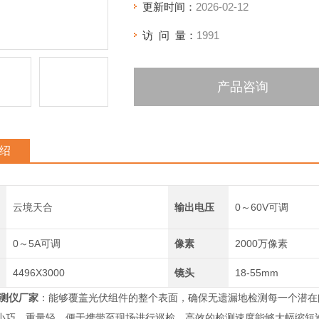
更新时间：
2026-02-12
访 问 量：
1991
产品咨询
绍
云境天合
输出电压
0～60V可调
0～5A可调
像素
2000万像素
4496X3000
镜头
18-55mm
检测仪厂家
：能够覆盖光伏组件的整个表面，确保无遗漏地检测每一个潜在
小巧、重量轻，便于携带至现场进行巡检。高效的检测速度能够大幅缩短