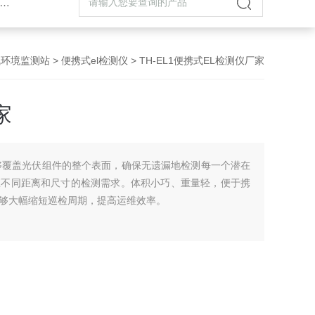
气环境监测站
>
便携式el检测仪
> TH-EL1便携式EL检测仪厂家
家
够覆盖光伏组件的整个表面，确保无遗漏地检测每一个潜在
应不同距离和尺寸的检测需求。体积小巧、重量轻，便于携
够大幅缩短巡检周期，提高运维效率。