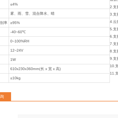
≤4%
2.
雾、雨、雪、混合降水、晴
3.
4.
别率
≥95%
5.
-40~60℃
6.
0~100%RH
7.
12~24V
8.
9.
1W
10
610x230x360mm(长 x 宽 x 高)
11.
≤10kg
询