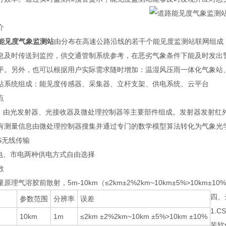
介
能见度气象监测站
由分布在高速公路沿线的若干个能见度监测站联网组成
息及时传送到监控，供交通管制系统参考，在恶劣气象条件下能及时发出
平。另外，也可以根据用户实际需求随时增加：温湿风压雨一体化气象站
站系统组成：能见度传感器、采集器、立杆支架、供电系统、云平台
点
仪：由光发射器、光接收器及微处理控制器等主要部件组成。发射器发射红
测量信息由微处理控制器搜集并通过专门的数学模型算法转化为气象光学视程Meteoro
RS无线传输
供电、市电两种供电方式自由选择
数
理气溶胶前散射，5m-10km（≤2km±2%2km~10km±5%>10km±1
四、
参数范围
分辨率
误差
1.
10km
1m
≤2km ±2%2km~10km ±5%>10km ±10%
装软