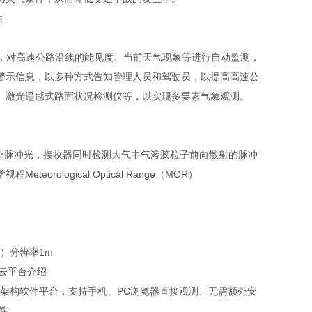
，对高速公路沿线的能见度、当前天气现象等进行自动监测，
警示信息，以多种方式告知管理人员和驾驶员，以提高高速公
、激光遥感式路面状况检测仪等，以实现多要素气象观测。
外脉冲光，接收器同时检测大气中气溶胶粒子前向散射的脉冲
logical Optical Range（MOR）
0%）分辨率1m
云平台介绍
CS架构软件平台，支持手机、PC浏览器直接观测、无需额外安
件。