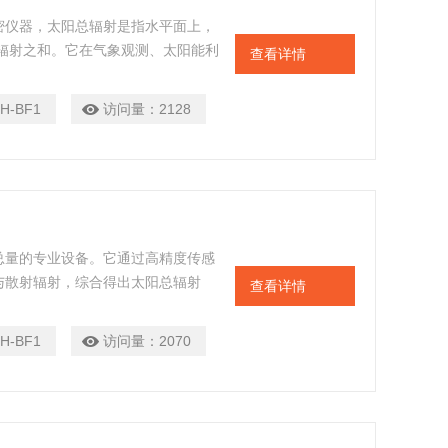
密仪器，太阳总辐射是指水平面上，
辐射之和。它在气象观测、太阳能利
查看详情
，能够帮助人们了解太阳辐射的强
运行提供关键数据支持。
H-BF1
访问量：
2128
总量的专业设备。它通过高精度传感
与散射辐射，综合得出太阳总辐射
查看详情
种环境条件，确保测量结果的准确
象观测、农业研究、太阳能利用等多
H-BF1
访问量：
2070
相关领域的研究与应用提供了重要数