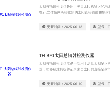
太阳总辐射检测仪是用于测量太阳总辐射的精
在2π立体角内所接收到的太阳直接辐射和散射
用、农业、环境科学等多个领域有着重要应用
度、变化规律等，为相关领域的研究、决策和
更新时间：
2025-06-18
型号：
T
TH-BF1太阳总辐射检测仪器
太阳总辐射检测仪器是一款用于测量太阳辐射
器，能够精准捕捉并记录来自太阳的直接辐射
值。该仪器具备高灵敏度和稳定性，可适应多
性。其设计紧凑，便于安装与携带，适用于气
更新时间：
2025-06-10
型号：
T
个领域。通过实时监测太阳总辐射，该仪器为
据支持。