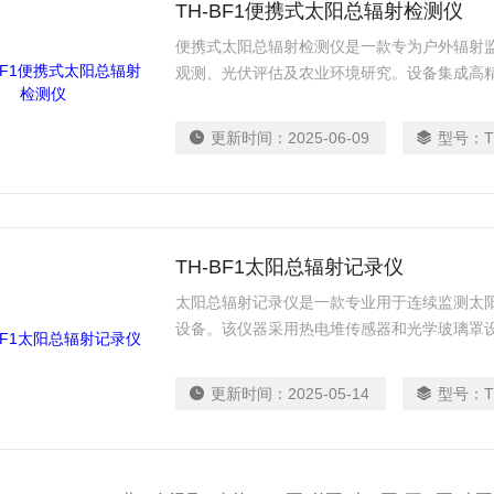
TH-BF1便携式太阳总辐射检测仪
便携式太阳总辐射检测仪是一款专为户外辐射
观测、光伏评估及农业环境研究。设备集成高
可同步捕捉直射与散射太阳辐射强度，精准还
能校准与温度补偿功能，确保复杂光照条件下
更新时间：
2025-06-09
型号：
T
手持或三脚架安装，数据实时显示并可通过无
生态研究提供即时可靠的辐射数据支持。
TH-BF1太阳总辐射记录仪
太阳总辐射记录仪是一款专业用于连续监测太
设备。该仪器采用热电堆传感器和光学玻璃罩
辐射在内的太阳总辐射强度。产品配备自动水
不同环境条件下保持测量准确性，其防尘防水
更新时间：
2025-05-14
型号：
T