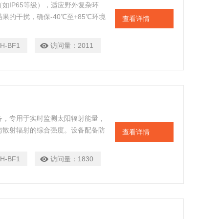
如IP65等级），适应野外复杂环
的干扰，确保-40℃至+85℃环境
查看详情
），实现远程实时监控。自动数据存储
H-BF1
访问量：
2011
备，专用于实时监测太阳辐射能量，
与散射辐射的综合强度。设备配备防
查看详情
温等复杂环境下数据稳定可靠。适用
能等领域，为太阳能资源评估、作物
H-BF1
访问量：
1830
据，助力清洁能源开发与生态科学研