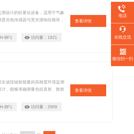
监测设计的轻量化设备，适用于气象
电话
精度光电传感器与宽光谱响应模块，
查看详情
原实际到达地表的能量总量。内置智
的数据稳定性。机身防水防尘，支持
在线交流
H-BF1
访问量：
1921
线传输至终端，为科研、能源管理及
微信扫一扫
阳全波段辐射能量的高精度环境监测
设计，能够准确测量包括直射、散射
查看详情
平调节装置和温度补偿系统，确保在
外壳满足户外长期使用需求。
H-BF1
访问量：
2909