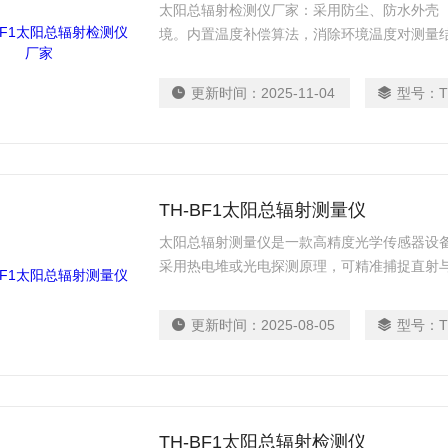
太阳总辐射检测仪厂家：采用防尘、防水外壳（
境。内置温度补偿算法，消除环境温度对测量结果
下的准确性。支持无线传输（如LoRa、4G
与云端同步，便于长期数据分析。
更新时间：
2025-11-04
型号：
T
TH-BF1太阳总辐射测量仪
太阳总辐射测量仪是一款高精度光学传感器设
采用热电堆或光电探测原理，可精准捕捉直射
辐射罩与自动温度补偿功能，确保在强光、高
于气象观测站、光伏电站、农业研究及建筑节
更新时间：
2025-08-05
型号：
T
光合作用分析及气候模型研究提供关键基础数
究。
TH-BF1太阳总辐射检测仪