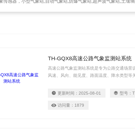
器，小型气象站,自动气象站,防爆气象站,超声波气象站,土壤墒情监测站,便携气象站
TH-GQX8高速公路气象监测站系统
高速公路气象监测站系统是专为公路交通场景
风速、风向、能见度、路面温度、降水类型等
为高速公路运营方提供灾害预警、路况评估、
全、提升通行效率的核心基础设施。
更新时间：
2025-08-01
型号：
访问量：
1879