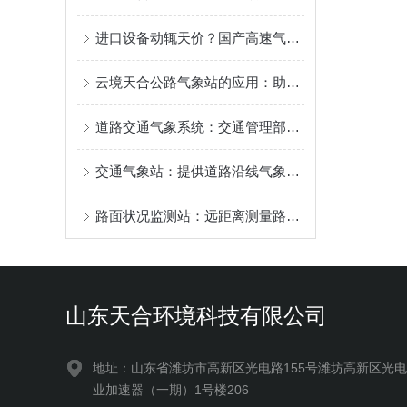
进口设备动辄天价？国产高速气象站价格实惠：两者对比到底差在哪？
云境天合公路气象站的应用：助力高速公路管理局提前发布预警、优化通行管控
道路交通气象系统：交通管理部门可借助气象信息提前规划交通疏导方案
交通气象站：提供道路沿线气象参数，提升交通管理部门应急响应能力
路面状况监测站：远距离测量路面积水、冰面、湿滑程度，指导冬季除雪作业
山东天合环境科技有限公司
地址：山东省潍坊市高新区光电路155号潍坊高新区光
业加速器（一期）1号楼206