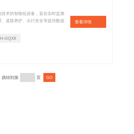
信技术的智能化设备，旨在实时监测
理、道路养护、出行安全等提供数据
查看详情
态，将物理量转换为电信号或数字信
TH-GQX8
页 跳转到第
页