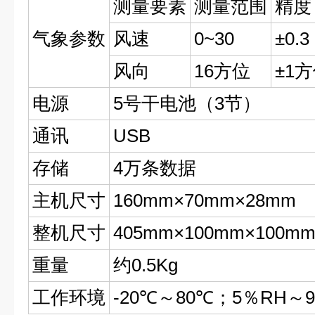
测量要素
测量范围
精度
气象参数
风速
0~30
±0.3
风向
16方位
±1
电源
5号干电池（3节）
通讯
USB
存储
4万条数据
主机尺寸
160mm×70mm×28mm
整机尺寸
405mm×100mm×100m
重量
约0.5Kg
工作环境
-20℃～80℃；5％RH～