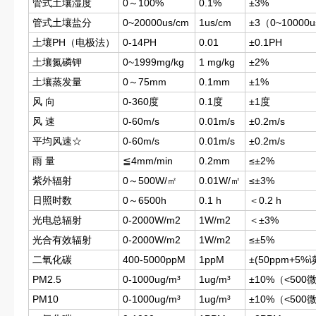
管式土壤湿度
0～100%
0.1%
±3%
管式土壤盐分
0~20000us/cm
1us/cm
±3（0~1000
土壤PH（电极法）
0-14PH
0.01
±0.1PH
土壤氮磷钾
0~1999mg/kg
1 mg/kg
±2%
土壤蒸发量
0～75mm
0.1mm
±1%
风 向
0-360度
0.1度
±1度
风 速
0-60m/s
0.01m/s
±0.2m/s
平均风速☆
0-60m/s
0.01m/s
±0.2m/s
雨 量
≦4mm/min
0.2mm
≤±2%
紫外辐射
0～500W/㎡
0.01W/㎡
≤±3%
日照时数
0～6500h
0.1 h
＜0.2 h
光电总辐射
0-2000W/m2
1W/m2
＜±3%
光合有效辐射
0-2000W/m2
1W/m2
≤±5%
二氧化碳
400-5000ppM
1ppM
±(50ppm+5%
PM2.5
0-1000ug/m³
1ug/m³
±10%（<500
PM10
0-1000ug/m³
1ug/m³
±10%（<500