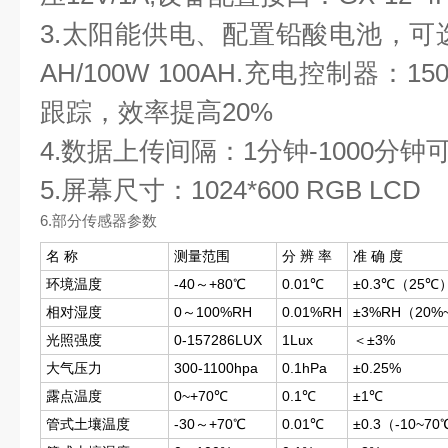
3.太阳能供电、配置铅酸电池，可选配30
AH/100W 100AH.充电控制器：
跟踪，效率提高20%
4.数据上传间隔：1分钟-1000分钟
5.屏幕尺寸：1024*600 RGB LCD
6.部分传感器参数
名 称
测量范围
分 辨 率
准 确 度
环境温度
-40～+80℃
0.01℃
±0.3℃（25℃
相对湿度
0～100%RH
0.01%RH
±3%RH（20%
光照强度
0-157286LUX
1Lux
＜±3%
大气压力
300-1100hpa
0.1hPa
±0.25%
露点温度
0~+70℃
0.1℃
±1℃
管式土壤温度
-30～+70℃
0.01℃
±0.3（-10~7