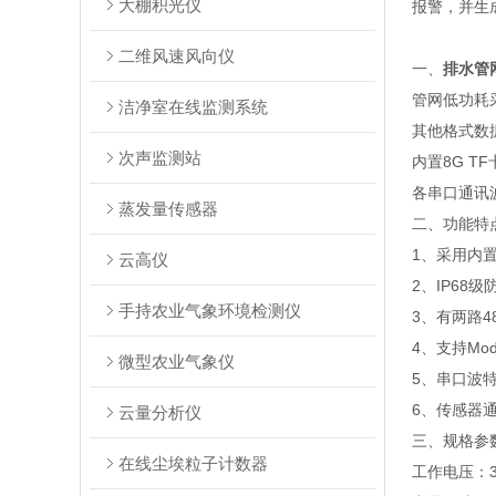
大棚积光仪
报警，并生
二维风速风向仪
一、
排水管
管网低功耗采
洁净室在线监测系统
其他格式数
次声监测站
内置8G 
各串口通讯
蒸发量传感器
二、功能特
1、采用内置
云高仪
2、IP68
手持农业气象环境检测仪
3、有两路
4、支持Mo
微型农业气象仪
5、串口波
6、传感器
云量分析仪
三、规格参
在线尘埃粒子计数器
工作电压：3