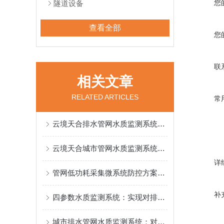
您
隧道设备
查看全部
您
联
相关文章
RELATED ARTICLES
常
​云境天合排水管网水质监测系统：低功耗长续航，复杂管网环境也能长期值守
云境天合城市管网水质监测系统：IP68级防水等级，管道涨水也无需担心故障
详
管网低功耗采集微系统防控方案：连续记录数据变化使系统能实时捕捉异常波动
补
四参数水质监测系统：实现对排水水质动态变化的精准追踪
城市排水管网水质监测系统：对排水管网中水质指标进行分钟级连续采集与传输