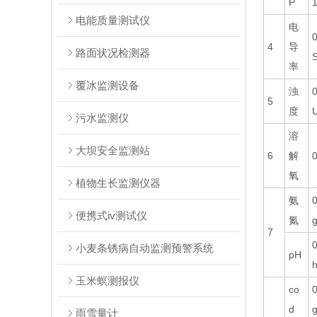
P
电能质量测试仪
电
4
导
路面状况检测器
率
覆冰监测设备
浊
5
度
污水监测仪
溶
大坝安全监测站
6
解
氧
植物生长监测仪器
氨
便携式iv测试仪
氮
g
7
小麦条锈病自动监测预警系统
pH
玉米螟测报仪
co
d
g
雨雪量计