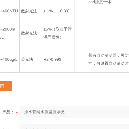
cod浊度一体
0~400NTU
散射光法
± 1%， ±0.3℃
0~2000m
±5%（取决于污
散射光法
/L
泥同质性）
带有自动清洁器，可防
0~400ug/L
荧光法
R2>0.999
性；可设置自动清洁时
询
产品：