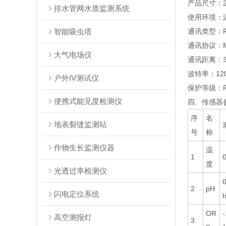
产品尺寸：20
排水管网水质监测系统
使用环境：温度
智能吸虫塔
通讯类型：R
通讯协议：Mo
大气电场仪
通讯距离：3
波特率：1200
户外IV测试仪
保护等级：RS
便携式能见度检测仪
四、传感器
序
名
地表裂缝监测站
号
称
作物生长监测仪器
温
1
度
光透过率检测仪
2
pH
闪电定位系统
OR
高空测报灯
3