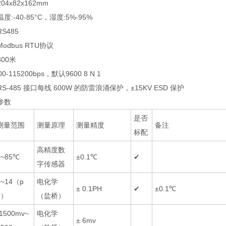
4x82x162mm
:-40-85°C，湿度:5%-95%
S485
dbus RTU协议
00米
-115200bps，默认9600 8 N 1
-485 接口每线 600W 的防雷浪涌保护，±15KV ESD 保护
参数
是否
测量范围
测量原理
测量精度
备注
标配
高精度数
0~85℃
±0.1℃
✔
字传感器
0~14（p
电化学
± 0.1PH
✔
±0.1℃
h）
（盐桥）
-1500mv~
电化学
± 6mv