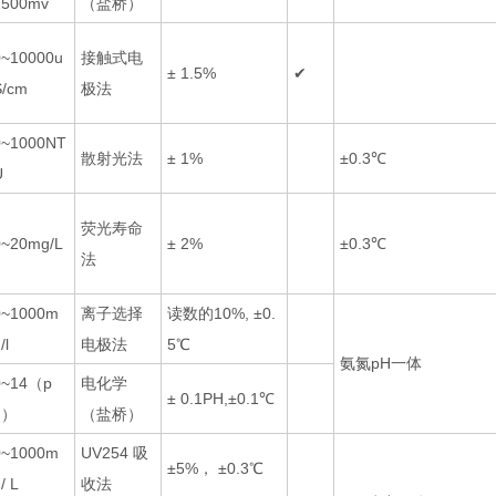
1500mv
（盐桥）
0~10000u
接触式电
± 1.5%
✔
S/cm
极法
0~1000NT
散射光法
± 1%
±0.3℃
U
荧光寿命
0~20mg/L
± 2%
±0.3℃
法
0~1000m
离子选择
读数的10%, ±0.
/l
电极法
5℃
氨氮pH一体
0~14（p
电化学
± 0.1PH,±0.1℃
h）
（盐桥）
0~1000m
UV254 吸
±5%， ±0.3℃
/ L
收法