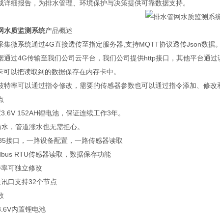
成详细报告，为排水管理、环境保护与决策提供可靠数据支持。
网水质监测系统
产品概述
集微系统通过4G直接透传至指定服务器,支持MQTT协议透传Json数据
据通过4G传输至我们公司云平台，我们公司提供http接口，其他平台通
TF卡可以把读取到的数据保存在内存卡中。
波特率可以通过指令修改，需要的传感器参数也可以通过指令添加、修改
点
3.6V 152AH锂电池，保证连续工作3年。
级防水，管道涨水也无需担心。
485接口，一路设备配置，一路传感器读取
dbus RTU传感器读取，数据保存功能
特率可独立修改
通讯口支持32个节点
数
.6V内置锂电池