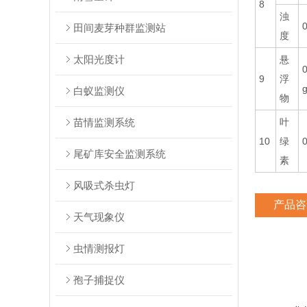
8
浊
田间麦芽种群监测站
度
太阳光度计
悬
9
浮
g
白蚁监测仪
物
苗情监测系统
叶
10
绿
尾矿库安全监测系统
素
风吸式杀虫灯
产品咨
天气现象仪
虫情测报灯
孢子捕捉仪