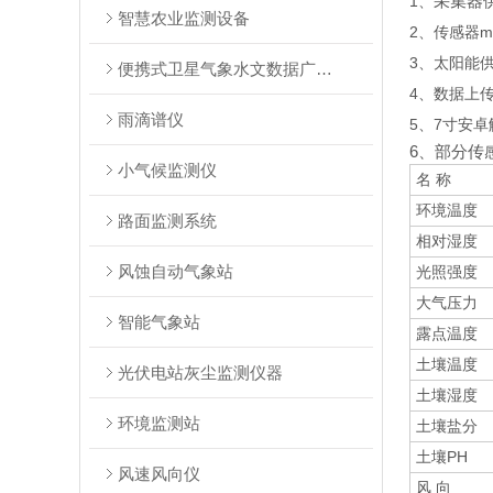
采集器供
1、
智慧农业监测设备
2、传感器mo
3、太阳能供
便携式卫星气象水文数据广播接收系统
4、数据上传
雨滴谱仪
5、7寸安卓触
6、部分传
小气候监测仪
名 称
环境温度
路面监测系统
相对湿度
风蚀自动气象站
光照强度
大气压力
智能气象站
露点温度
土壤温度
光伏电站灰尘监测仪器
土壤湿度
环境监测站
土壤盐分
土壤PH
风速风向仪
风 向