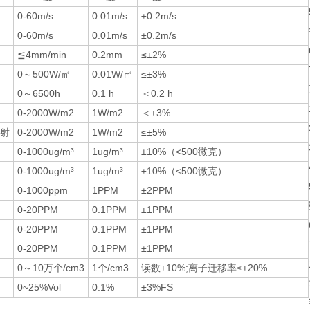
0-60m/s
0.01m/s
±0.2m/s
0-60m/s
0.01m/s
±0.2m/s
≦4mm/min
0.2mm
≤±2%
0～500W/㎡
0.01W/㎡
≤±3%
0～6500h
0.1 h
＜0.2 h
0-2000W/m2
1W/m2
＜±3%
射
0-2000W/m2
1W/m2
≤±5%
0-1000ug/m³
1ug/m³
±10%（<500微克）
0-1000ug/m³
1ug/m³
±10%（<500微克）
0-1000ppm
1PPM
±2PPM
0-20PPM
0.1PPM
±1PPM
0-20PPM
0.1PPM
±1PPM
0-20PPM
0.1PPM
±1PPM
0～10万个/cm3
1个/cm3
读数±10%;离子迁移率≤±20%
0~25%Vol
0.1%
±3%FS