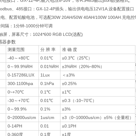
电接口：GX-12-4P,输入电压8-16V，带RS485输出json数据格式
,
dbus、485接口：GX-12-4P插头，输出供电电压12V/1A,设备配置接口
电、配置铅酸电池，可选配30W 20AH/50W 40AH/100W 100AH.
间隔：1分钟-1000分钟可调
屏，屏幕尺寸：1024*600 RGB LCD(选配)
感器参数
测量范围
分 辨 率
准 确 度
-40～+80℃
0.01℃
±0.3℃（25℃）
0～99.9%RH
0.01%RH
±3%RH（20%~80%）
0-157286LUX
1Lux
＜±3%
300-1100hpa
0.1hPa
±0.25%
0~+70℃
0.1℃
±1℃
-30～+70℃
0.01℃
±0.3（-10~70℃）
0～99.9%
0.1%
±3%
0~20000us/cm
1us/cm
±3（0~10000us/cm）±5%（全量程）
0-14PH
0.01
±0.1PH
0-360度
0.1度
±1度