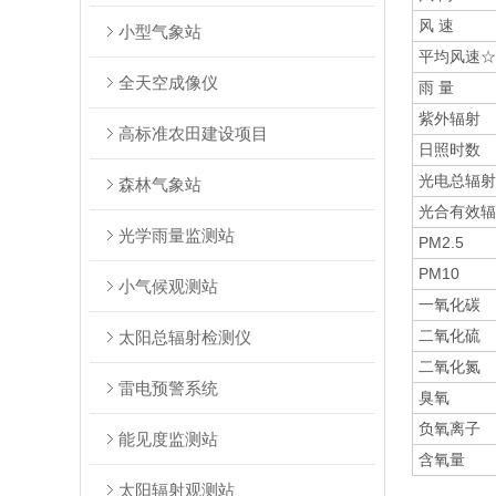
风 速
小型气象站
平均风速☆
全天空成像仪
雨 量
紫外辐射
高标准农田建设项目
日照时数
光电总辐射
森林气象站
光合有效辐
光学雨量监测站
PM2.5
PM10
小气候观测站
一氧化碳
二氧化硫
太阳总辐射检测仪
二氧化氮
雷电预警系统
臭氧
负氧离子
能见度监测站
含氧量
太阳辐射观测站