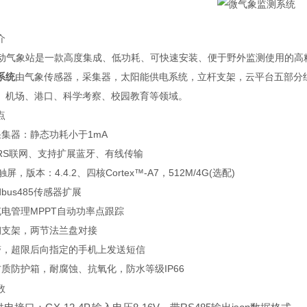
介
自动气象站是一款高度集成、低功耗、可快速安装、便于野外监测使用的高
系统
由气象传感器，采集器，太阳能供电系统，立杆支架，云平台五部分
、机场、港口、科学考察、校园教育等领域。
点
采集器：静态功耗小于1mA
PRS联网、支持扩展蓝牙、有线传输
屏，版本：4.4.2、四核Cortex™-A7，512M/4G(选配)
bus485传感器扩展
充电管理MPPT自动功率点跟踪
钢支架，两节法兰盘对接
警，超限后向指定的手机上发送短信
材质防护箱，耐腐蚀、抗氧化，防水等级IP66
数