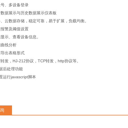
帐号、多设备登录
时数据展示与历史数据展示仪表板
器、云数据存储，稳定可靠，易于扩展，负载均衡。
信报警及阈值设置
图显示、查看设备信息。
据曲线分析
据导出表格形式
转发，HJ-212协议，TCP转发，http协议等。
数据后处理功能
运行javascript脚本
询