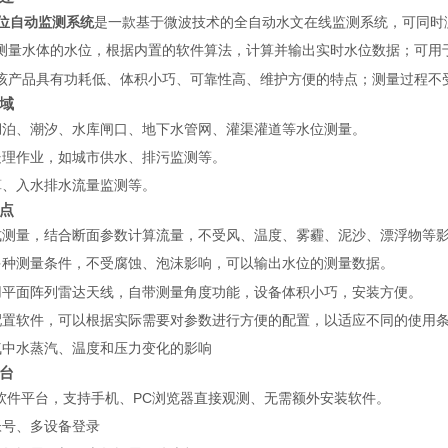
位自动监测系统
是一款基于微波技术的全自动水文在线监测系统，可同时
测量水体的水位，根据内置的软件算法，计算并输出实时
；可用
水位数据
该产品具有功耗低、体积小巧、可靠性高、维护方便的特点；测量过程不
域
湖泊、潮汐、水库闸口、地下水管网、灌渠灌道等水位测量。
处理作业，如城市供水、排污监测等。
算、入水排水流量监测等。
点
式测量，结合断面参数计算流量，不受风、温度、雾霾、泥沙、漂浮物等
多种测量条件，不受腐蚀、泡沫影响，可以输出
的测量数据。
水位
用平面阵列雷达天线，自带测量角度功能，设备体积小巧，安装方便。
配置软件，可以根据实际需要对参数进行方便的配置，以适应不同的使用
气中水蒸汽、温度和压力变化的影响
台
构软件平台，支持手机、PC浏览器直接观测、无需额外安装软件。
帐号、多设备登录