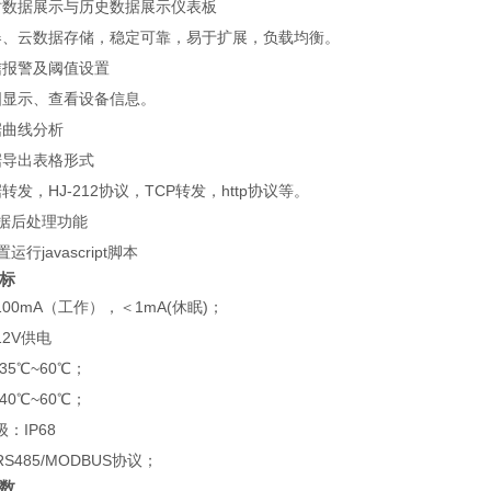
时数据展示与历史数据展示仪表板
器、云数据存储，稳定可靠，易于扩展，负载均衡。
信报警及阈值设置
图显示、查看设备信息。
据曲线分析
据导出表格形式
转发，HJ-212协议，TCP转发，http协议等。
数据后处理功能
运行javascript脚本
标
00mA（工作），＜1mA(休眠)；
2V供电
35℃~60℃；
40℃~60℃；
：IP68
S485/MODBUS协议；
数