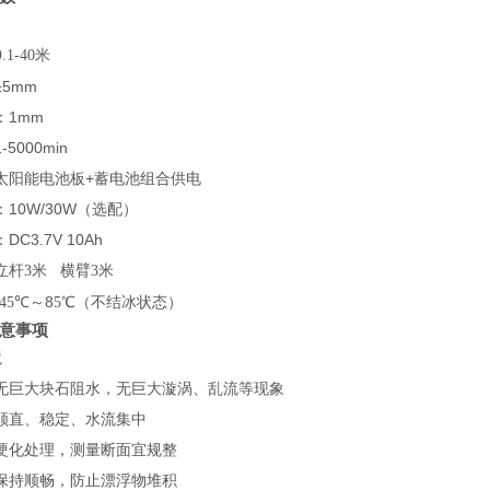
0
-
米
.1
40
5mm
：1mm
5000min
太阳能电池板+蓄电池组合供电
10W/30W（选配）
C3.7V 10Ah
立杆
米 横臂
米
3
3
℃～8
℃（不结冰状态）
45
5
意事项
境
无巨大块石阻水，无巨大漩涡、乱流等现象
顺直、稳定、水流集中
硬化处理，测量断面宜规整
保持顺畅，防止漂浮物堆积