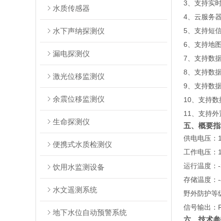
3、支持实
水质传感器
4、云服务
水下声纳探测仪
5、支持短
6、支持地
漏电探测仪
7、支持数
8、支持数
激光位移监测仪
9、支持数据
余震位移监测仪
10、支持
11、支持外置
生命探测仪
五、概要指
供电电压：1
便携式水质检测仪
工作电压：1
运行温度：-
饮用水监测设备
存储温度：-
水文遥测系统
野外防护等级
信号输出：R
地下水位自动预警系统
六、技术参