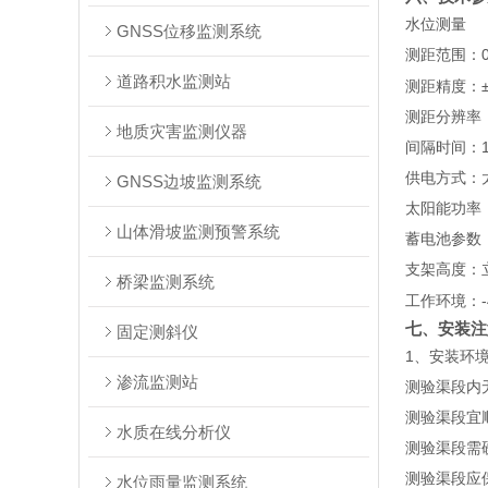
水位测量
GNSS位移监测系统
测距范围：
道路积水监测站
测距精度：±
测距分辨率
地质灾害监测仪器
间隔时间：1-
供电方式：
GNSS边坡监测系统
太阳能功率：
山体滑坡监测预警系统
蓄电池参数：D
支架高度：
桥梁监测系统
工作环境：-
七、安装注
固定测斜仪
1、安装环
渗流监测站
测验渠段内
测验渠段宜
水质在线分析仪
测验渠段需
测验渠段应
水位雨量监测系统