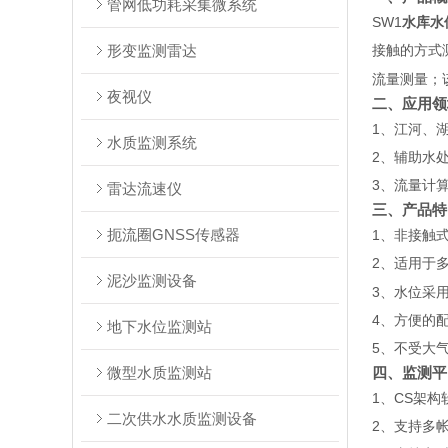
管网低功耗采集微系统
SW1
水库水
形变监测雷达
接触的方式
流量测量；
夜视仪
二、应用领
1、江河、
水质监测系统
2、辅助水
3、流量计
雷达流速仪
三、产品特
扼流圈GNSS传感器
1、非接触
2、适用于
泥沙监测设备
3、水位采
4、方便的
地下水位监测站
5、不受大
微型水质监测站
四、监测平
1、CS架
二次供水水质监测设备
2、支持多