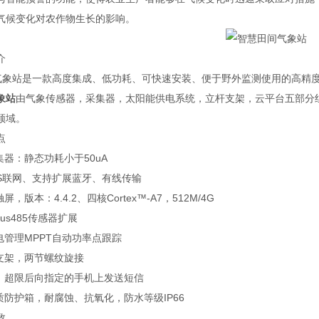
气候变化对农作物生长的影响。
介
业气象站是一款高度集成、低功耗、可快速安装、便于野外监测使用的高精
象站
由气象传感器，采集器，太阳能供电系统，立杆支架，云平台五部分
领域。
点
集器：静态功耗小于50uA
RS联网、支持扩展蓝牙、有线传输
屏，版本：4.4.2、四核Cortex™-A7，512M/4G
bus485传感器扩展
电管理MPPT自动功率点跟踪
钢支架，两节螺纹旋接
警，超限后向指定的手机上发送短信
质防护箱，耐腐蚀、抗氧化，防水等级IP66
数