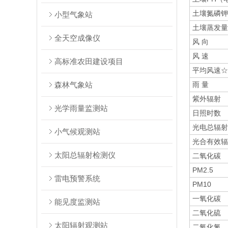
土壤氮磷钾
小型气象站
土壤蒸发量
全天空成像仪
风 向
风 速
高标准农田建设项目
平均风速☆
森林气象站
雨 量
紫外辐射
光学雨量监测站
日照时数
光电总辐射
小气候观测站
光合有效辐
太阳总辐射检测仪
二氧化碳
PM2.5
雷电预警系统
PM10
一氧化碳
能见度监测站
二氧化硫
太阳辐射观测站
二氧化氮