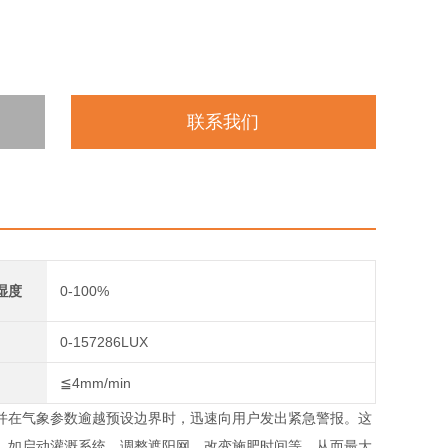
联系我们
湿度
0-100%
0-157286LUX
≦4mm/min
并在气象参数逾越预设边界时，迅速向用户发出紧急警报。这
，如启动灌溉系统、调整遮阳网、改变施肥时间等，从而最大