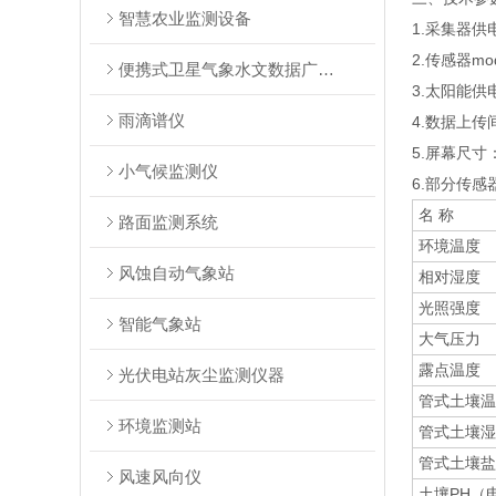
智慧农业监测设备
1.采集器供电
2.传感器mo
便携式卫星气象水文数据广播接收系统
3.太阳能供
雨滴谱仪
4.数据上传
5.屏幕尺寸：1
小气候监测仪
6.部分传感
名 称
路面监测系统
环境温度
风蚀自动气象站
相对湿度
光照强度
智能气象站
大气压力
露点温度
光伏电站灰尘监测仪器
管式土壤温
环境监测站
管式土壤湿
管式土壤盐
风速风向仪
土壤PH（