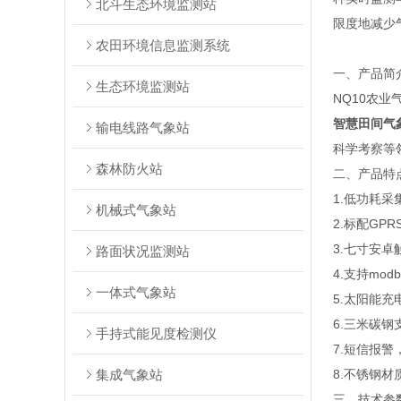
北斗生态环境监测站
限度地减少
农田环境信息监测系统
一、产品简
生态环境监测站
NQ10农
智慧田间气
输电线路气象站
科学考察等
森林防火站
二、产品特
1.低功耗采
机械式气象站
2.标配GP
3.七寸安卓触
路面状况监测站
4.支持mod
一体式气象站
5.太阳能充
6.三米碳
手持式能见度检测仪
7.短信报
集成气象站
8.不锈钢材
三、技术参