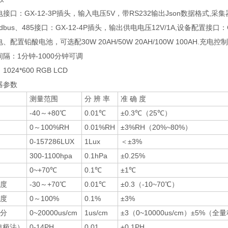
接口：GX-12-3P插头，输入电压5V，带RS232输出Json数据格式,采集器
dbus、485接口：GX-12-4P插头，输出供电电压12V/1A,设备配置接口：
电、配置铅酸电池，可选配30W 20AH/50W 20AH/100W 100AH.充
间隔：1分钟-1000分钟可调
024*600 RGB LCD
器参数
测量范围
分 辨 率
准 确 度
-40～+80℃
0.01℃
±0.3℃（25℃）
0～100%RH
0.01%RH
±3%RH（20%~80%）
0-157286LUX
1Lux
＜±3%
300-1100hpa
0.1hPa
±0.25%
0~+70℃
0.1℃
±1℃
度
-30～+70℃
0.01℃
±0.3（-10~70℃）
度
0～100%
0.1%
±3%
分
0~20000us/cm
1us/cm
±3（0~10000us/cm）±5%（全
电极法）
0-14PH
0.01
±0.1PH