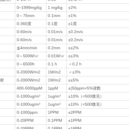
0~1999mg/kg
1 mg/kg
±2%
0～75mm
0.1mm
±1%
0-360度
0.1度
±1度
0-60m/s
0.01m/s
±0.2m/s
0-60m/s
0.01m/s
±0.2m/s
≦4mm/min
0.2mm
≤±2%
0～500W/㎡
0.01W/㎡
≤±3%
0～6500h
0.1 h
＜0.2 h
0-2000W/m2
1W/m2
＜±3%
射
0-2000W/m2
1W/m2
≤±5%
400-5000ppM
1ppM
±(50ppm+5%读数
0-1000ug/m³
1ug/m³
±10%（<500微克）
0-1000ug/m³
1ug/m³
±10%（<500微克）
0-1000ppm
1PPM
±2PPM
0-20PPM
0.1PPM
±1PPM
0-20PPM
0.1PPM
±1PPM