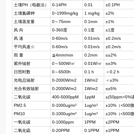
土壤PH（电极法）
0-14PH
0.01
±0.1PH
土壤氮磷钾
0~1999mg/kg
1 mg/kg
±2%
土壤蒸发量
0～75mm
0.1mm
±1%
风 向
0-360度
0.1度
±1度
风 速
0-60m/s
0.01m/s
±0.2m/s
平均风速☆
0-60m/s
0.01m/s
±0.2m/s
雨 量
≦4mm/min
0.2mm
≤±2%
紫外辐射
0～500W/㎡
0.01W/㎡
≤±3%
日照时数
0～6500h
0.1 h
＜0.2 h
光电总辐射
0-2000W/m2
1W/m2
＜±3%
光合有效辐射
0-2000W/m2
1W/m2
≤±5%
二氧化碳
400-5000ppM
1ppM
±(50ppm+5%
PM2.5
0-1000ug/m³
1ug/m³
±10%（<500
PM10
0-1000ug/m³
1ug/m³
±10%（<500
一氧化碳
0-1000ppm
1PPM
±2PPM
二氧化硫
0-20PPM
0.1PPM
±1PPM