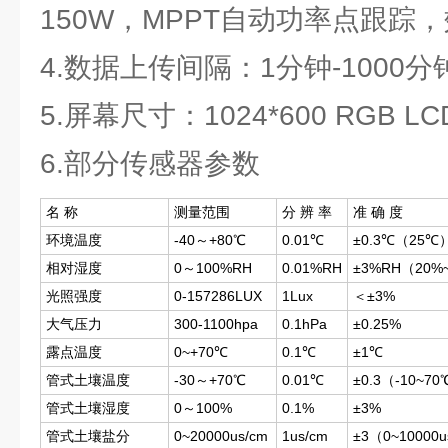
150W，MPPT自动功率点跟踪，
4.数据上传间隔：1分钟-1000
5.屏幕尺寸：1024*600 RGB LC
6.部分传感器参数
名 称
测量范围
分 辨 率
准 确 度
环境温度
-40～+80℃
0.01℃
±0.3℃（25℃
相对湿度
0～100%RH
0.01%RH
±3%RH（20%
光照强度
0-157286LUX
1Lux
＜±3%
大气压力
300-1100hpa
0.1hPa
±0.25%
露点温度
0~+70℃
0.1℃
±1℃
管式土壤温度
-30～+70℃
0.01℃
±0.3（-10~7
管式土壤湿度
0～100%
0.1%
±3%
管式土壤盐分
0~20000us/cm
1us/cm
±3（0~1000