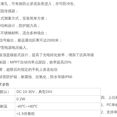
导液孔，可有效防止淤泥杂质进入，亦可防冲击。
压阻传感器；
入式测量方式，安装简单方便；
护结构设计，防护能力高；
腐不锈钢材料，适合多种场合；
85信号输出，最远通信距离可达2000米；
30V宽电源电压输入。
能板顶盖镶嵌式设计，提高了光电转化效率，增加了抗风等级
制器：MPPT自动功率点跟踪，效率提高20%
报警，超限后向指定的手机上发送短信
材质防护箱，耐腐蚀、抗氧化，防水等级IP66
术参数
默认）
DC 10-30V，典型24V
四、上位
0.2W
1、PC
耐温
-40℃~+80℃
2、支持
<1.5倍量程