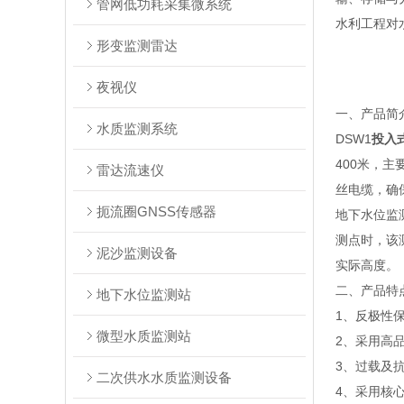
管网低功耗采集微系统
水利工程对
形变监测雷达
夜视仪
一、产品简
水质监测系统
DSW1
投入
400米，
雷达流速仪
丝电缆，确
扼流圈GNSS传感器
地下水位监
测点时，该
泥沙监测设备
实际高度。
二、产品特
地下水位监测站
1、反极性
微型水质监测站
2、采用高
3、过载及
二次供水水质监测设备
4、采用核