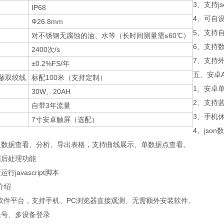
3、支持j
IP68
4、可自设
Ф26.8mm
5、支持
对不锈钢无腐蚀的油、水等（长时间测量需≤60℃）
6、支持
2400次/s
7、支持外置
±0.2%FS/年
五、安卓A
屏蔽双绞线
标配100米（支持定制）
1、安卓
30W、20AH
2、支持
自带3年流量
3、手机
7寸安卓触屏（选配）
4、jso
史数据查看、分析、导出表格，支持曲线展示、单数据点查看。
据后处理功能
行javascript脚本
介绍
构软件平台，支持手机、PC浏览器直接观测、无需额外安装软件。
帐号、多设备登录