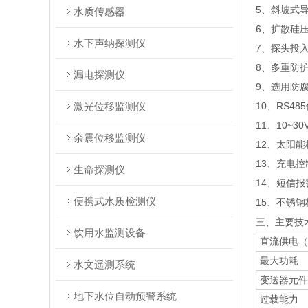
5、斜坡式
水质传感器
6、扩散硅
水下声纳探测仪
7、探头投
8、多重防
漏电探测仪
9、选用防
激光位移监测仪
10、RS4
11、10~
余震位移监测仪
12、太阳
13、充电控
生命探测仪
14、短信
便携式水质检测仪
15、
不锈钢
三、主要技
饮用水监测设备
直流供电（
最大功耗
水文遥测系统
变送器元件
地下水位自动预警系统
过载能力