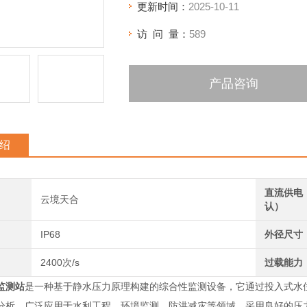
更新时间：
2025-10-11
访 问 量：
589
产品咨询
绍
直流供电
云境天合
认）
IP68
外径尺寸
2400次/s
过载能力
监测站
是一种基于静水压力原理构建的综合性监测设备，它通过投入式水
分析，广泛应用于水利工程、环境监测、防洪减灾等领域。采用良好的压