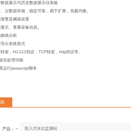
时数据展示与历史数据展示仪表板
器、云数据存储，稳定可靠，易于扩展，负载均衡。
信报警及阈值设置
图显示、查看设备信息。
据曲线分析
据导出表格形式
转发，HJ-212协议，TCP转发，http协议等。
数据后处理功能
运行javascript脚本
询
产品：