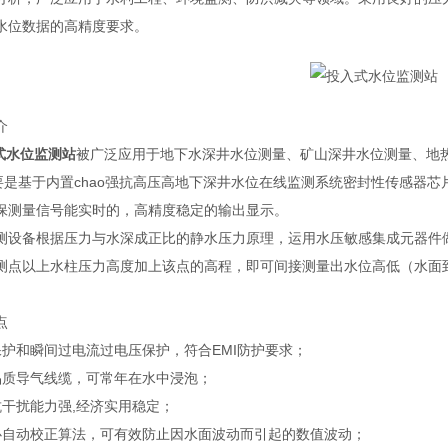
水位数据的高精度要求。
介
式水位监测站
被广泛应用于地下水深井水位测量、矿山深井水位测量、地热井
主要是基于内置chao强抗高压高地下深井水位在线监测系统密封性传感器
保测量信号能实时的，高精度稳定的输出显示。
测设备根据压力与水深成正比的静水压力原理，运用水压敏感集成元器件
测点以上水柱压力高度加上该点的高程，即可间接测量出水位高低（水面
点
保护和瞬间过电流过电压保护，符合EMI防护要求；
品质导气线缆，可常年在水中浸泡；
抗干扰能力强,经济实用稳定；
心自动校正算法，可有效防止因水面波动而引起的数值波动；