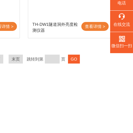
电话
TH-DW1隧道洞外亮度检
在线交流
看详情 >
查看详情 >
测仪器
微信扫一扫
页
末页
跳转到第
页