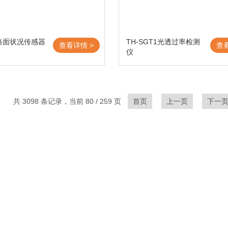
1路面状况传感器
TH-SGT1光透过率检测
查看详情 >
查
仪
共 3098 条记录，当前 80 / 259 页
首页
上一页
下一