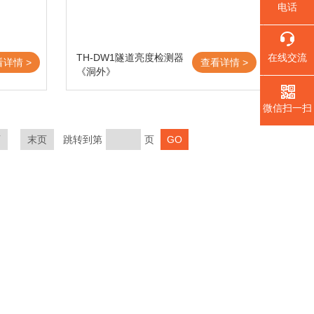
电话
TH-DW1隧道亮度检测器
在线交流
看详情 >
查看详情 >
《洞外》
微信扫一扫
页
末页
跳转到第
页