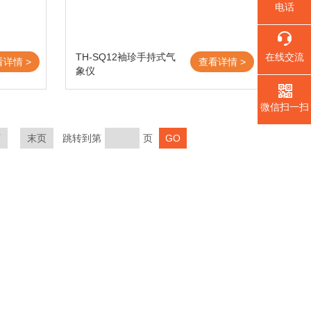
电话
TH-SQ12袖珍手持式气
在线交流
看详情 >
查看详情 >
象仪
微信扫一扫
页
末页
跳转到第
页