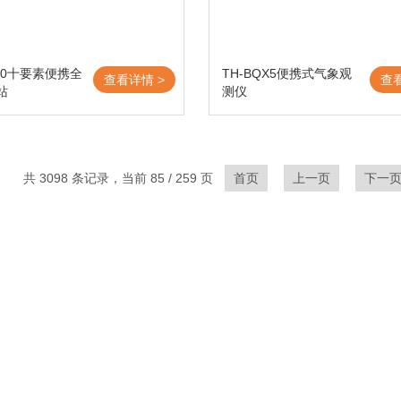
X10十要素便携全
TH-BQX5便携式气象观
查看详情 >
查
站
测仪
共 3098 条记录，当前 85 / 259 页
首页
上一页
下一